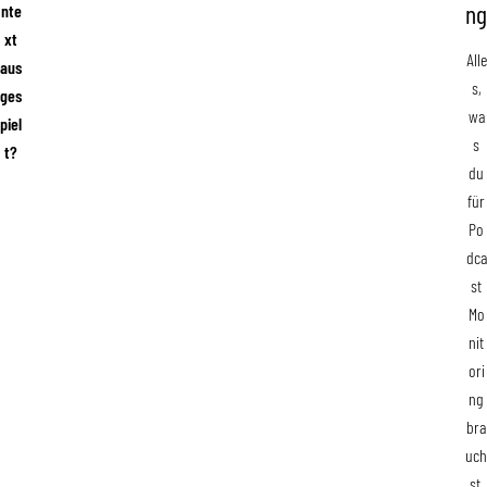
ng
nte
xt
Alle
aus
s,
ges
wa
piel
s
t?
du
für
Po
dca
st
Mo
nit
ori
ng
bra
uch
st,