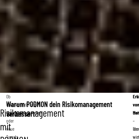
Ob
Fr
Er
Warum PODMON dein Risikomanagement
Marktveränderungen,
vo
vo
Risikomanagement
Unternehmensrisiken
Mar
Unt
verbessert
oder
–
–
mit
neue
Iden
Beo
Trends
wir
wie