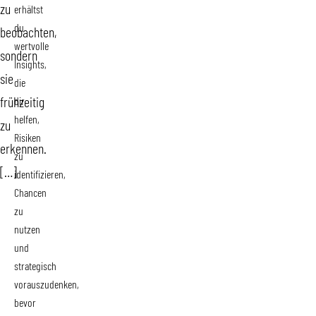
zu
erhältst
du
beobachten,
wertvolle
sondern
Insights,
sie
die
frühzeitig
dir
helfen,
zu
Risiken
erkennen.
zu
[…]
identifizieren,
Chancen
zu
nutzen
und
strategisch
vorauszudenken,
bevor