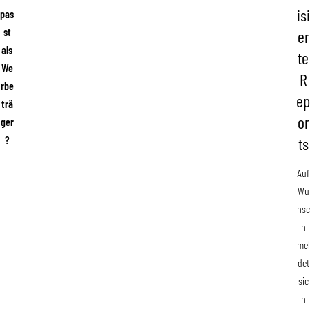
isi
pas
st
er
als
te
We
R
rbe
ep
trä
or
ger
?
ts
Auf
Wu
nsc
h
mel
det
sic
h