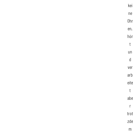
kei
ne
Ohr
en,
hör
t
un
d
ver
arb
eite
t
abe
r
trot
zde
m