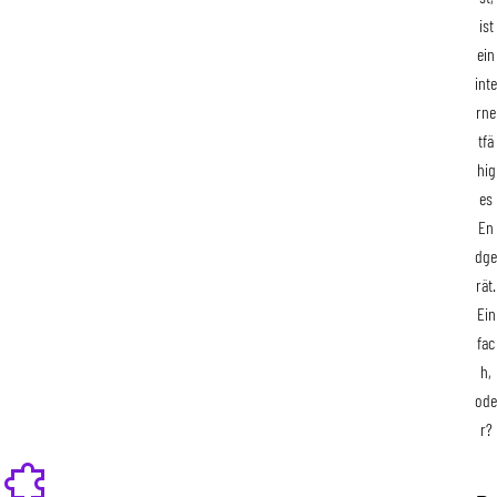
ist
ein
inte
rne
tfä
hig
es
En
dge
rät.
Ein
fac
h,
ode
r?