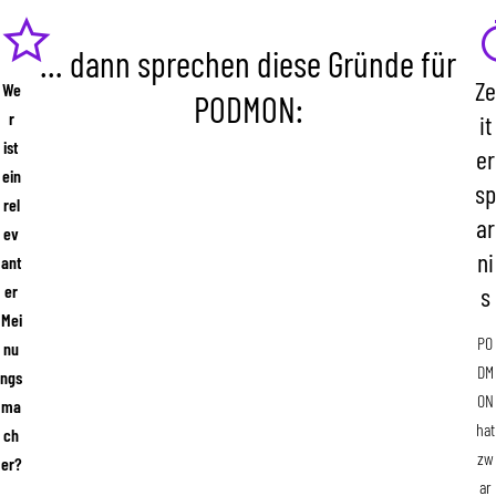
… dann sprechen diese Gründe für
Ze
We
PODMON:
r
it
ist
er
ein
sp
rel
ar
ev
ni
ant
er
s
Mei
PO
nu
DM
ngs
ON
ma
hat
ch
zw
er?
ar