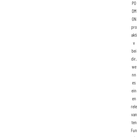
PO
DM
ON
pro
akti
v
bei
dir,
we
nn
es
ein
en
rele
van
ten
Fun