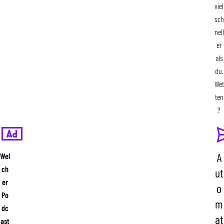
viel
sch
nell
er
als
du.
Wet
ten
?
Wel
A
ch
ut
er
o
Po
m
dc
at
ast