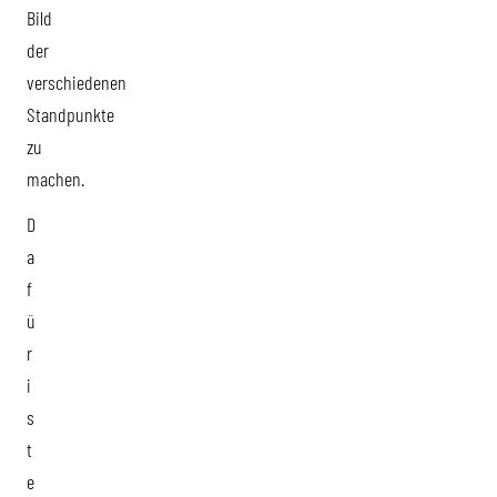
Bild
der
verschiedenen
Standpunkte
zu
machen.
D
a
f
ü
r
i
s
t
e