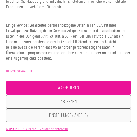
beachten Sie, dass aufgrund individueller Einstellungen möglicherweise nicht alle
n
Funktionen der Website verfügbar sind.
n
a
Einige Services verarbeiten personenbezogene Daten in den USA. Mit Ihrer
Einwilligung zur Nutzung dieser Services willigen Sie auch in die Verarbeitung Ihrer
b
Daten in den USA gemäß Art. 49 (1) lit. a GDPR ein. Der EuGH stuft die USA als ein
i
Land mit unzureichendem Datenschutz nach EU-Standards ein. Es besteht
beispielsweise die Gefahr, dass US-Behörden personenbezogene Daten in
s
Überwachungsprogrammen verarbeiten, ohne dass für Europäerinnen und Europäer
eine Klagemöglichkeit besteht.
“
i
DIENSTE VERWALTEN
n
d
AKZEPTIEREN
e
ABLEHNEN
n
P
EINSTELLUNGEN ANSEHEN
o
COOKIE POLICY
DATENSCHUTZHINWEISE
IMPRESSUM
d