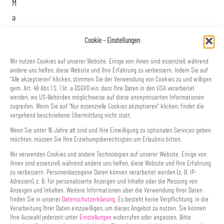
M
a
i
Cookie - Einstellungen
n
-
Wir nutzen Cookies auf unserer Website. Einige von ihnen sind essenziell, während
andere uns helfen, diese Website und Ihre Erfahrung zu verbessern. Indem Sie auf
K
"Alle akzeptieren" klicken, stimmen Sie der Verwendung von Cookies zu und willigen
gem. Art. 49 Abs 1 S. 1 lit. a DSGVO ein, dass Ihre Daten in den USA verarbeitet
e
werden, wo US-Behörden möglichweise auf diese anonymisierten Informationen
y
zugreifen. Wenn Sie auf "Nur essenzielle Cookies akzeptieren" klicken, findet die
vorgehend beschriebene Übermittlung nicht statt.
w
Wenn Sie unter 16 Jahre alt sind und Ihre Einwilligung zu optionalen Services geben
o
möchten, müssen Sie Ihre Erziehungsberechtigten um Erlaubnis bitten.
r
Wir verwenden Cookies und andere Technologien auf unserer Website. Einige von
d
ihnen sind essenziell, während andere uns helfen, diese Website und Ihre Erfahrung
zu verbessern. Personenbezogene Daten können verarbeitet werden (z. B. IP-
s
Adressen), z. B. für personalisierte Anzeigen und Inhalte oder die Messung von
Anzeigen und Inhalten. Weitere Informationen über die Verwendung Ihrer Daten
„
finden Sie in unserer
Datenschutzerklärung
. Es besteht keine Verpflichtung, in die
C
Verarbeitung Ihrer Daten einzuwilligen, um dieses Angebot zu nutzen. Sie können
Ihre Auswahl jederzeit unter
Einstellungen
widerrufen oder anpassen. Bitte
a