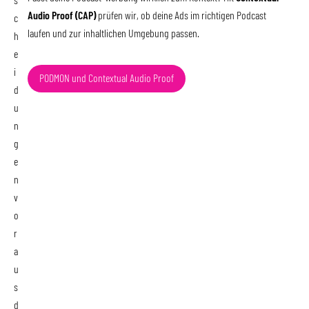
s
Audio Proof (CAP)
prüfen wir, ob deine Ads im richtigen Podcast
c
laufen und zur inhaltlichen Umgebung passen.
h
e
i
PODMON und Contextual Audio Proof
d
u
n
g
e
n
v
o
r
a
u
s
d