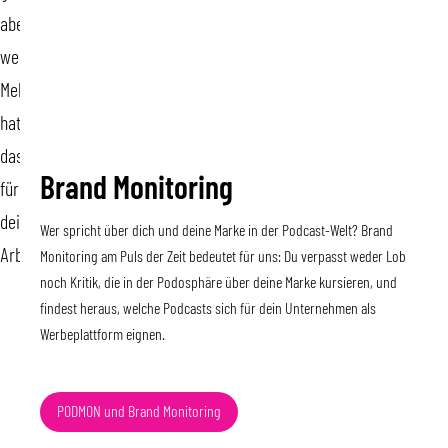
aber
welchen
Mehrwert
hat
das
Brand Monitoring
für
deinen
Wer spricht über dich und deine Marke in der Podcast-Welt? Brand
Arbeitsalltag?
Monitoring am Puls der Zeit bedeutet für uns: Du verpasst weder Lob
noch Kritik, die in der Podosphäre über deine Marke kursieren, und
findest heraus, welche Podcasts sich für dein Unternehmen als
Werbeplattform eignen.
PODMON und Brand Monitoring