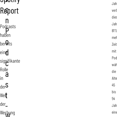
Jah
o
Report
ver
die
n
Jah
Podcasts
P
81
haben
me
o
bereits
Zeit
d
mit
eine
Pod
signifikante
c
wä
Rolle
die
a
in
Alt
s
45
der
bis
t
Welt
54
der
-
Jah
Werbung
ein