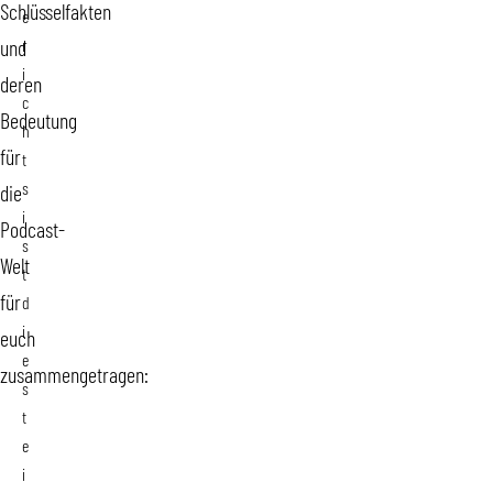
Schlüsselfakten
e
r
und
i
deren
c
Bedeutung
h
für
t
s
die
i
Podcast-
s
Welt
t
für
d
i
euch
e
zusammengetragen:
s
t
e
i