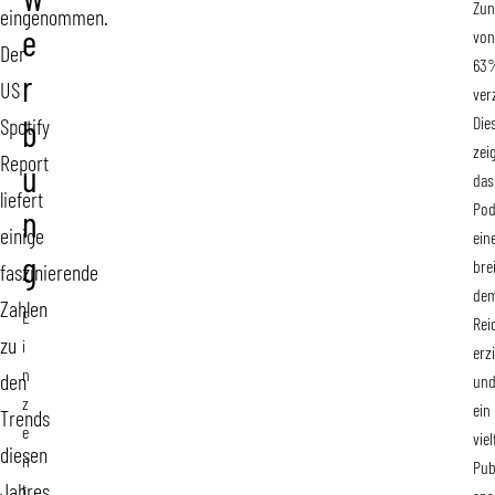
W
Zu
eingenommen.
e
von
Der
63
r
US
ver
Die
Spotify
b
zeig
Report
u
das
liefert
Pod
n
einige
ein
g
bre
faszinierende
dem
Zahlen
E
Rei
zu
i
erz
n
den
un
z
ein
Trends
e
viel
diesen
n
Pub
Jahres,
t