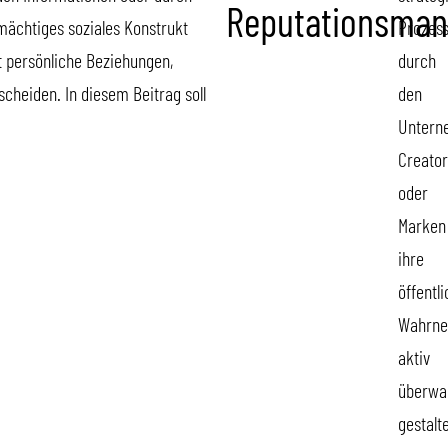
Reputationsma
ächtiges soziales Konstrukt
Prozess
st persönliche Beziehungen,
durch
cheiden. In diesem Beitrag soll
den
Untern
Creator
oder
Marken
ihre
öffentl
Wahrn
aktiv
überwa
gestalt