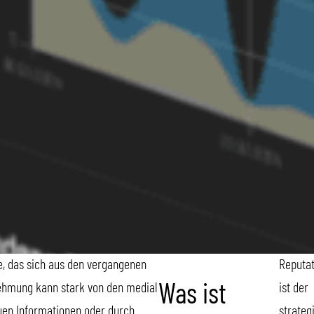
e, das sich aus den vergangenen
Reputa
ehmung kann stark von den medial
ist der
Was ist
euen Informationen oder durch
strateg