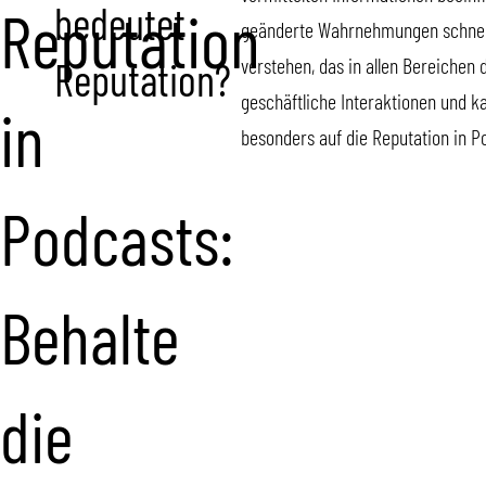
bedeutet
Reputation
geänderte Wahrnehmungen schnell
verstehen, das in allen Bereichen 
Reputation?
geschäftliche Interaktionen und k
in
besonders auf die Reputation in 
Podcasts:
Behalte
die