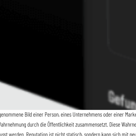
hrgenommene Bild einer Person, eines Unternehmens oder einer Mark
Wahrnehmung durch die Öffentlichkeit zusammensetzt. Diese Wahrn
lusst werden. Reputation ist nicht statisch, sondern kann sich mit n