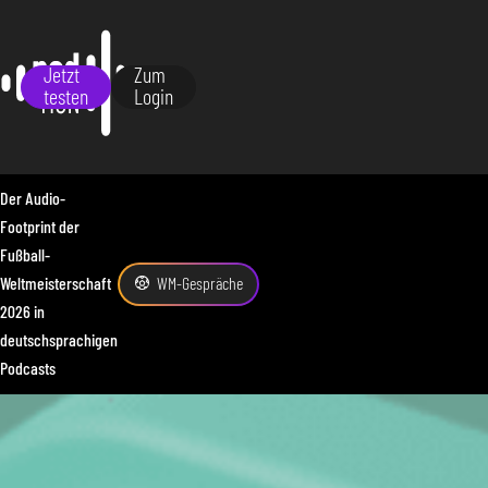
Jetzt
Zum
testen
Login
Der Audio-
Footprint der
Fußball-
Weltmeisterschaft
WM-Gespräche
2026 in
deutschsprachigen
Podcasts